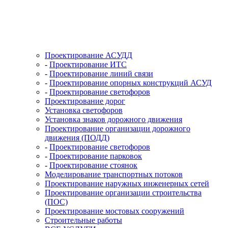
Проектирование АСУДД
-
Проектирование ИТС
-
Проектирование линий связи
-
Проектирование опорных конструкций АСУД
-
Проектирование светофоров
Проектирование дорог
Установка светофоров
Установка знаков дорожного движения
Проектирование организации дорожного
движения (ПОДД)
-
Проектирование светофоров
-
Проектирование парковок
-
Проектирование стоянок
Моделирование транспортных потоков
Проектирование наружных инженерных сетей
Проектирование организации строительства
(ПОС)
Проектирование мостовых сооружений
Строительные работы