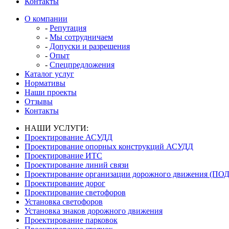
Контакты
О компании
-
Репутация
-
Мы сотрудничаем
-
Допуски и разрешения
-
Опыт
-
Спецпредложения
Каталог услуг
Нормативы
Наши проекты
Отзывы
Контакты
НАШИ УСЛУГИ:
Проектирование АСУДД
Проектирование опорных конструкций АСУДД
Проектирование ИТС
Проектирование линий связи
Проектирование организации дорожного движения (ПО
Проектирование дорог
Проектирование светофоров
Установка светофоров
Установка знаков дорожного движения
Проектирование парковок