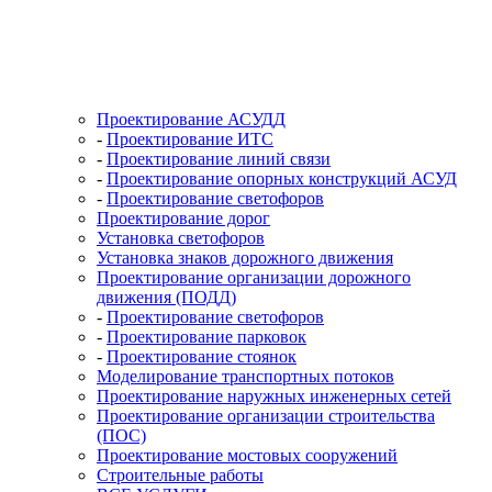
Проектирование АСУДД
-
Проектирование ИТС
-
Проектирование линий связи
-
Проектирование опорных конструкций АСУД
-
Проектирование светофоров
Проектирование дорог
Установка светофоров
Установка знаков дорожного движения
Проектирование организации дорожного
движения (ПОДД)
-
Проектирование светофоров
-
Проектирование парковок
-
Проектирование стоянок
Моделирование транспортных потоков
Проектирование наружных инженерных сетей
Проектирование организации строительства
(ПОС)
Проектирование мостовых сооружений
Строительные работы